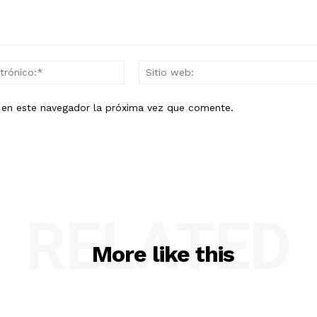
Correo
electrónico:*
b en este navegador la próxima vez que comente.
RELATED
More like this