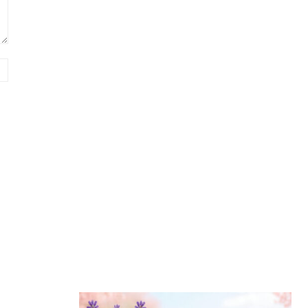
Sitio
web: