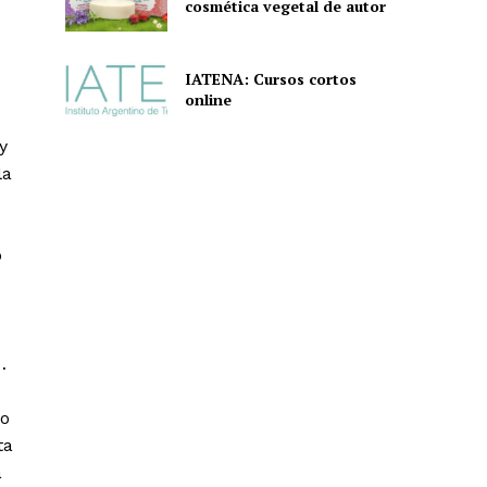
cosmética vegetal de autor
IATENA: Cursos cortos
online
y
la
o
…
po
ta
a