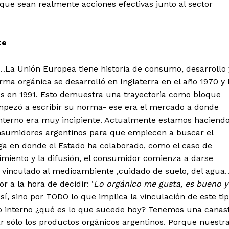
que sean realmente acciones efectivas junto al sector
te
“…La Unión Europea tiene historia de consumo, desarrollo 
rma orgánica se desarrolló en Inglaterra en el año 1970 y 
 en 1991. Esto demuestra una trayectoria como bloque
mpezó a escribir su norma- ese era el mercado a donde
interno era muy incipiente. Actualmente estamos haciend
onsumidores argentinos para que empiecen a buscar el
ga en donde el Estado ha colaborado, como el caso de
imiento y la difusión, el consumidor comienza a darse
, vinculado al medioambiente ,cuidado de suelo, del agua
 a la hora de decidir: ‘
Lo orgánico me gusta, es bueno y
 sí, sino por TODO lo que implica la vinculación de este ti
o interno ¿qué es lo que sucede hoy? Tenemos una canas
sólo los productos orgánicos argentinos. Porque nuestr