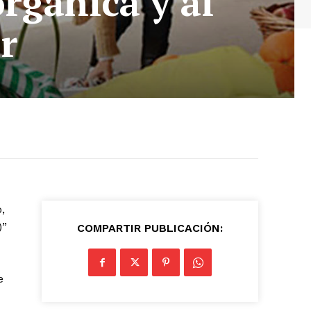
rgánica y al
r
,
)”
COMPARTIR PUBLICACIÓN:
e