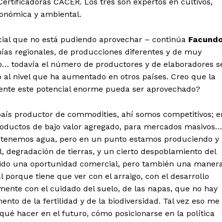
Certificadoras CACER. Los tres son expertos en cultivos,
conómica y ambiental.
cial que no está pudiendo aprovechar – continúa
Facund
as regionales, de producciones diferentes y de muy
ro… todavía el número de productores y de elaboradores s
 al nivel que ha aumentado en otros países. Creo que la
ente este potencial enorme pueda ser aprovechado?
aís productor de commodities, ahí somos competitivos; e
n productos de bajo valor agregado, para mercados masivos…
, tenemos agua, pero en un punto estamos produciendo y
, degradación de tierras, y un cierto despoblamiento del
ido una oportunidad comercial, pero también una maner
l porque tiene que ver con el arraigo, con el desarrollo
mente con el cuidado del suelo, de las napas, que no hay
nto de la fertilidad y de la biodiversidad. Tal vez eso me
ué hacer en el futuro, cómo posicionarse en la política