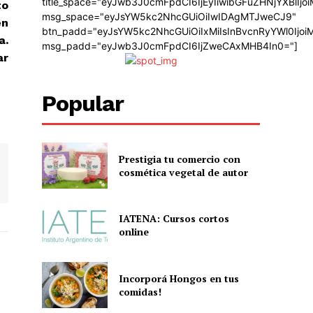
title_space="eyJwb3J0cmFpdCI6IjEyIiwibGFuZHNjYXBlIj
to
msg_space="eyJsYW5kc2NhcGUiOiIwIDAgMTJweCJ9"
en
btn_padd="eyJsYW5kc2NhcGUiOiIxMiIsInBvcnRyYWl0Ijo
a.
msg_padd="eyJwb3J0cmFpdCI6IjZweCAxMHB4In0="]
ar
Popular
Prestigia tu comercio con
cosmética vegetal de autor
IATENA: Cursos cortos
online
Incorporá Hongos en tus
comidas!