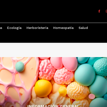
as
Ecología
Herboristería
Homeopatía
Salud
INFORMACIÓN GENERAL