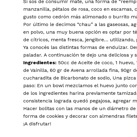
Si sos de consumir mate, una forma de “reemp
manzanilla, pétalos de rosa, coco en escamas, 
gusto como cedrón más alimonado o burrito má
Por último le decimos “chau” a las gaseosas, a
en polvo, una muy buena opción es optar por té
de cítricos, menta fresca, jengibre… utilizando,
Ya conocés las distintas formas de endulzar. De
paladar. A continuación te dejo una deliciosa y 
Ingredientes:
50cc de Aceite de coco, 1 huevo, 
de Vainilla, 60 gr de Avena arrollada fina, 90gr 
cucharadita de Bicarbonato de sodio, Una pizca
paso: En un bowl mezclamos el huevo junto con el
de los ingredientes harina previamente tamizada,
consistencia lograda quedó pegajosa, agregar m
Hacer bolitas con las manos de un diámetro de 2
forma de cookies y decorar con almendras filet
¡A disfrutar!