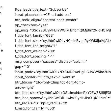
ra
[tds_leads title_text="Subscribe"
e
input_placeholder="Email address"
btn_horiz_align="content-horiz-center"
pp_checkbox="yes"
e
pp_msg="SSd2ZSUyMHJlYWQlMjBhbmQlMjBhY2NlcHQlMj
o
f_title_font_family="653"
f_title_font_size="eyJhbGwiOiIyNCIsInBvcnRyYWl0IjoiMj
u
f_title_font_line_height="1"
de
f_title_font_weight="700"
f_title_font_spacing="-1"
msg_composer="success" display="column"
e
gap="10"
o
input_padd="eyJhbGwiOiIxNXB4IDEwcHgiLCJsYW5kc2Nh
r
input_border="1" btn_text="I want in"
btn_tdicon="tdc-font-tdmp tdc-font-tdmp-
arrow-right"
btn_icon_size="eyJhbGwiOiIxOSIsImxhbmRzY2FwZSI6IjE3
btn_icon_space="eyJhbGwiOiI1IiwicG9ydHJhaXQiOiIzIn0=
btn_radius="3" input_radius="3"
f_msg_font_family="653"