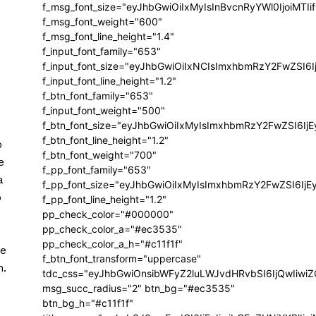
f_msg_font_size="eyJhbGwiOiIxMyIsInBvcnRyYWl0IjoiMTIi
f_msg_font_weight="600"
f_msg_font_line_height="1.4"
f_input_font_family="653"
f_input_font_size="eyJhbGwiOiIxNCIsImxhbmRzY2FwZSI6I
f_input_font_line_height="1.2"
f_btn_font_family="653"
f_input_font_weight="500"
f_btn_font_size="eyJhbGwiOiIxMyIsImxhbmRzY2FwZSI6Ij
f_btn_font_line_height="1.2"
o
f_btn_font_weight="700"
e
f_pp_font_family="653"
a
f_pp_font_size="eyJhbGwiOiIxMyIsImxhbmRzY2FwZSI6IjE
o
f_pp_font_line_height="1.2"
pp_check_color="#000000"
pp_check_color_a="#ec3535"
pp_check_color_a_h="#c11f1f"
le
f_btn_font_transform="uppercase"
n.
tdc_css="eyJhbGwiOnsibWFyZ2luLWJvdHRvbSI6IjQwIiw
msg_succ_radius="2" btn_bg="#ec3535"
btn_bg_h="#c11f1f"