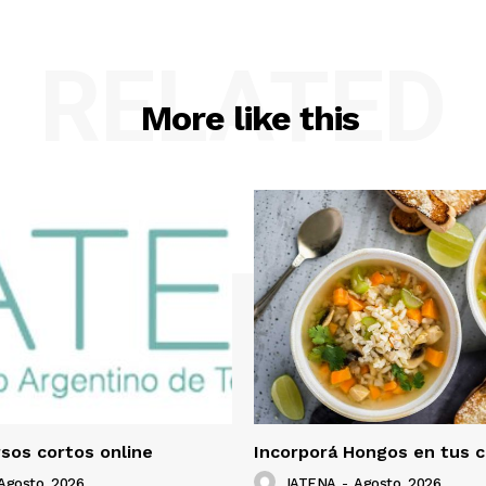
RELATED
More like this
sos cortos online
Incorporá Hongos en tus c
Agosto, 2026
IATENA
-
Agosto, 2026