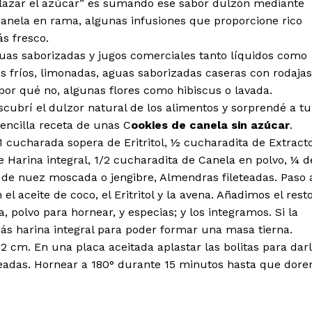
lazar el azúcar” es sumando ese sabor dulzón mediante
canela en rama, algunas infusiones que proporcione rico
s fresco.
guas saborizadas y jugos comerciales tanto líquidos como
s fríos, limonadas, aguas saborizadas caseras con rodajas
 por qué no, algunas flores como hibiscus o lavada.
scubrí el dulzor natural de los alimentos y sorprendé a tu
sencilla receta de unas C
ookies de canela sin azúcar
.
1 cucharada sopera de Eritritol, ½ cucharadita de Extract
de Harina integral, 1/2 cucharadita de Canela en polvo, ¼ d
 de nuez moscada o jengibre, Almendras fileteadas. Paso 
 aceite de coco, el Eritritol y la avena. Añadimos el rest
 polvo para hornear, y especias; y los integramos. Si la
ás harina integral para poder formar una masa tierna.
 cm. En una placa aceitada aplastar las bolitas para dar
eadas. Hornear a 180° durante 15 minutos hasta que dore