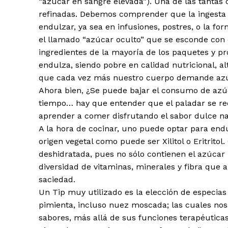
“azúcar en sangre elevada”). Una de las tantas
refinadas. Debemos comprender que la ingesta d
endulzar, ya sea en infusiones, postres, o la f
el llamado “azúcar oculto” que se esconde con 
ingredientes de la mayoría de los paquetes y p
endulza, siendo pobre en calidad nutricional, al
que cada vez más nuestro cuerpo demande azúc
Ahora bien, ¿Se puede bajar el consumo de azúc
tiempo… hay que entender que el paladar se re
aprender a comer disfrutando el sabor dulce na
A la hora de cocinar, uno puede optar para end
origen vegetal como puede ser Xilitol o Eritritol.
deshidratada, pues no sólo contienen el azúcar 
diversidad de vitaminas, minerales y fibra que 
saciedad.
Un Tip muy utilizado es la elección de especias p
pimienta, incluso nuez moscada; las cuales no
sabores, más allá de sus funciones terapéutica