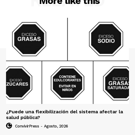
RELATED
More like this
¿Puede una flexibilización del sistema afectar la
salud pública?
ConvivirPress
-
Agosto, 2026