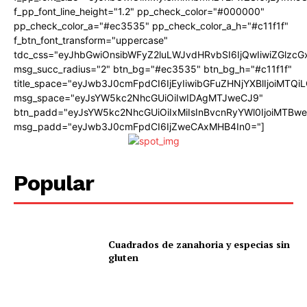
f_pp_font_line_height="1.2" pp_check_color="#000000"
pp_check_color_a="#ec3535" pp_check_color_a_h="#c11f1f"
f_btn_font_transform="uppercase"
tdc_css="eyJhbGwiOnsibWFyZ2luLWJvdHRvbSI6IjQwIiwiZGlz
msg_succ_radius="2" btn_bg="#ec3535" btn_bg_h="#c11f1f"
title_space="eyJwb3J0cmFpdCI6IjEyIiwibGFuZHNjYXBlIjoiMTQi
msg_space="eyJsYW5kc2NhcGUiOiIwIDAgMTJweCJ9"
btn_padd="eyJsYW5kc2NhcGUiOiIxMiIsInBvcnRyYWl0IjoiMTBw
msg_padd="eyJwb3J0cmFpdCI6IjZweCAxMHB4In0="]
Popular
Cuadrados de zanahoria y especias sin
gluten