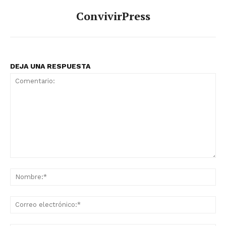
ConvivirPress
DEJA UNA RESPUESTA
Comentario:
No
Co
ele