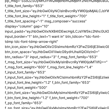
pp_msg="SSd2ZSUyMHJlYWQlMjBhbmQlMjBhY2NlcHQlMjB0aGU
f_title_font_family="653"
f_title_font_size="eyJhbGwiOiIyNCIsInBvcnRyYWl0IjoiMjAiLCJs
f_title_font_line_height="1" f_title_font_weight="700"
f_title_font_spacing="-1" msg_composer="success"
display="column" gap="10"
input_padd="eyJhbGwiOiIxNXB4IDEwcHgiLCJsYW5kc2NhcGUiO
input_border="1" btn_text="I want in" btn_tdicon="tdc-font-
tdmp tdc-font-tdmp-arrow-right"
btn_icon_size="eyJhbGwiOiIxOSIsImxhbmRzY2FwZSI6IjE3Iiwic
btn_icon_space="eyJhbGwiOiI1IiwicG9ydHJhaXQiOiIzIn0="
btn_radius="3" input_radius="3" f_msg_font_family="653"
f_msg_font_size="eyJhbGwiOiIxMyIsInBvcnRyYWl0IjoiMTIifQ=="
f_msg_font_weight="600" f_msg_font_line_height="1.4"
f_input_font_family="653"
f_input_font_size="eyJhbGwiOiIxNCIsImxhbmRzY2FwZSI6IjEzIi
f_input_font_line_height="1.2" f_btn_font_family="653"
f_input_font_weight="500"
f_btn_font_size="eyJhbGwiOiIxMyIsImxhbmRzY2FwZSI6IjEyIiwi
f_btn_font_line_height="1.2" f_btn_font_weight="700"
f_pp_font_family="653"
f_pp_font_size="eyJhbGwiOiIxMyIsImxhbmRzY2FwZSI6IjEyIiwi