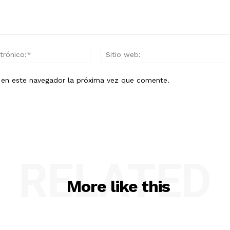
Correo
electrónico:*
b en este navegador la próxima vez que comente.
RELATED
More like this