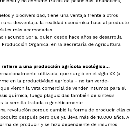
cional y no contiene trazas de pesticidas, anabólicos,
elos y biodiversidad, tiene una ventaja frente a otros
én una desventaja: la realidad económica hace al producto
ociales más acomodadas.
omo Facundo Soria, quien desde hace años se desarrolla
 Producción Orgánica, en la Secretaría de Agricultura
 refiere a una producción agrícola ecológica…
nacionalmente utilizada, que surgió en el siglo XX (a
orme en la productividad agrícola – no tan verde-
que vieron la veta comercial de vender insumos para el
esis química, luego plaguicidas también de síntesis
 la semilla tratada o genéticamente
a revolución porque cambió la forma de producir clásic
 poquito después pero que ya lleva más de 10.000 años. A
 forma de producir y se hizo dependiente de insumos