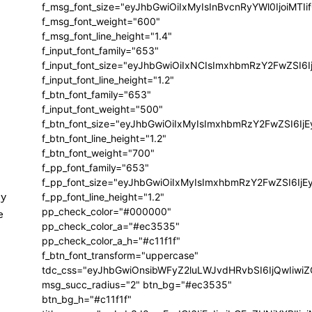
f_msg_font_size="eyJhbGwiOiIxMyIsInBvcnRyYWl0IjoiMTIi
f_msg_font_weight="600"
f_msg_font_line_height="1.4"
f_input_font_family="653"
f_input_font_size="eyJhbGwiOiIxNCIsImxhbmRzY2FwZSI6I
f_input_font_line_height="1.2"
f_btn_font_family="653"
f_input_font_weight="500"
f_btn_font_size="eyJhbGwiOiIxMyIsImxhbmRzY2FwZSI6Ij
f_btn_font_line_height="1.2"
f_btn_font_weight="700"
f_pp_font_family="653"
f_pp_font_size="eyJhbGwiOiIxMyIsImxhbmRzY2FwZSI6IjE
 y
f_pp_font_line_height="1.2"
pp_check_color="#000000"
e
pp_check_color_a="#ec3535"
pp_check_color_a_h="#c11f1f"
f_btn_font_transform="uppercase"
tdc_css="eyJhbGwiOnsibWFyZ2luLWJvdHRvbSI6IjQwIiw
msg_succ_radius="2" btn_bg="#ec3535"
btn_bg_h="#c11f1f"