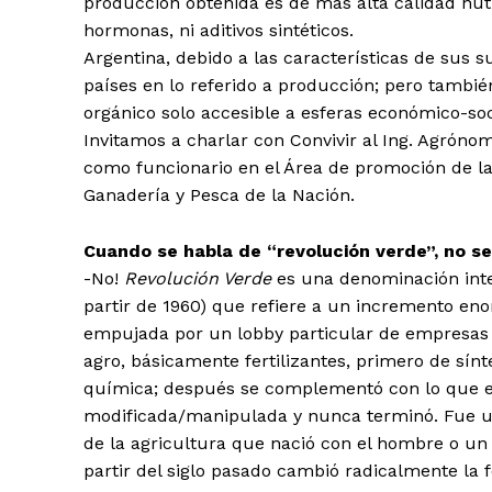
producción obtenida es de más alta calidad nutri
hormonas, ni aditivos sintéticos.
Argentina, debido a las características de sus su
países en lo referido a producción; pero tambi
orgánico solo accesible a esferas económico-s
Invitamos a charlar con Convivir al Ing. Agrón
como funcionario en el Área de promoción de la
Ganadería y Pesca de la Nación.
Cuando se habla de “revolución verde”, no se
-No!
Revolución Verde
es una denominación inter
partir de 1960) que refiere a un incremento en
empujada por un lobby particular de empresas 
agro, básicamente fertilizantes, primero de sínt
química; después se complementó con lo que es
modificada/manipulada y nunca terminó. Fue un
de la agricultura que nació con el hombre o un
partir del siglo pasado cambió radicalmente la