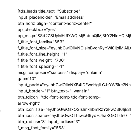
[tds_leads title_text="Subscribe"
input_placeholder="Email address"
btn_horiz_align="content-horiz-center"
pp_checkbox="yes"
pp_msg="SSd2ZSUyMHJlYWQlMjBhbmQlMjBhY2NlcHQlMj
f_title_font_family="653"
f_title_font_size="eyJhbGwiOiIyNCIsInBvcnRyYWl0IjoiMj
f_title_font_line_height="1"
f_title_font_weight="700"
f_title_font_spacing="-1"
msg_composer="success" display="column"
gap="10"
input_padd="eyJhbGwiOiIxNXB4IDEwcHgiLCJsYW5kc2Nh
input_border="1" btn_text="I want in"
btn_tdicon="tdc-font-tdmp tdc-font-tdmp-
arrow-right"
btn_icon_size="eyJhbGwiOiIxOSIsImxhbmRzY2FwZSI6IjE3
a
btn_icon_space="eyJhbGwiOiI1IiwicG9ydHJhaXQiOiIzIn0=
btn_radius="3" input_radius="3"
f_msg_font_family="653"