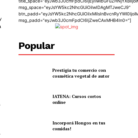
title_space="eyJwb3J0cmFpdCI6IjEyIiwibGFuZHNjYXBlIj
msg_space="eyJsYW5kc2NhcGUiOiIwIDAgMTJweCJ9"
btn_padd="eyJsYW5kc2NhcGUiOiIxMiIsInBvcnRyYWl0Ijo
y
msg_padd="eyJwb3J0cmFpdCI6IjZweCAxMHB4In0="]
a
Popular
Prestigia tu comercio con
cosmética vegetal de autor
IATENA: Cursos cortos
online
a
Incorporá Hongos en tus
comidas!
r