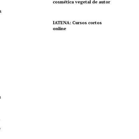
cosmética vegetal de autor
a
IATENA: Cursos cortos
online
n
r
e