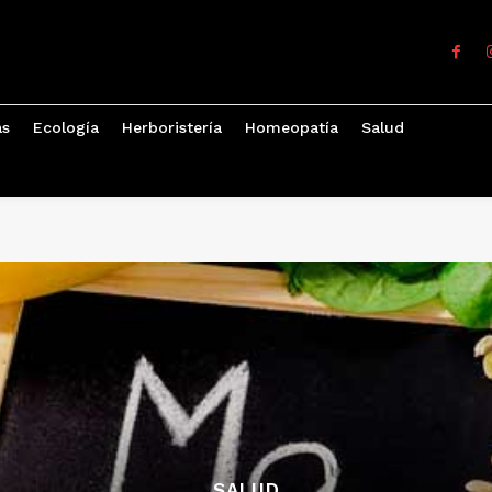
as
Ecología
Herboristería
Homeopatía
Salud
SALUD