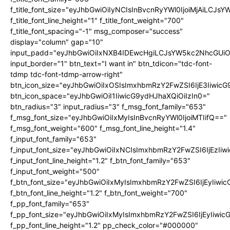
f_title_font_size="eyJhbGwiOiIyNCIsInBvcnRyYWl0IjoiMjAiLCJs
f_title_font_line_height="1" f_title_font_weight="700"
f_title_font_spacing="-1" msg_composer="success"
display="column" gap="10"
input_padd="eyJhbGwiOiIxNXB4IDEwcHgiLCJsYW5kc2NhcGUiO
input_border="1" btn_text="I want in" btn_tdicon="tdc-font-
tdmp tdc-font-tdmp-arrow-right"
btn_icon_size="eyJhbGwiOiIxOSIsImxhbmRzY2FwZSI6IjE3Iiwic
btn_icon_space="eyJhbGwiOiI1IiwicG9ydHJhaXQiOiIzIn0="
btn_radius="3" input_radius="3" f_msg_font_family="653"
f_msg_font_size="eyJhbGwiOiIxMyIsInBvcnRyYWl0IjoiMTIifQ=="
f_msg_font_weight="600" f_msg_font_line_height="1.4"
f_input_font_family="653"
f_input_font_size="eyJhbGwiOiIxNCIsImxhbmRzY2FwZSI6IjEzIi
f_input_font_line_height="1.2" f_btn_font_family="653"
f_input_font_weight="500"
f_btn_font_size="eyJhbGwiOiIxMyIsImxhbmRzY2FwZSI6IjEyIiwi
f_btn_font_line_height="1.2" f_btn_font_weight="700"
f_pp_font_family="653"
f_pp_font_size="eyJhbGwiOiIxMyIsImxhbmRzY2FwZSI6IjEyIiwi
f_pp_font_line_height="1.2" pp_check_color="#000000"