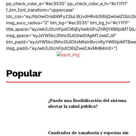
pp_check_color_a="#ec3535" pp_check_color_a_h="#c11f1f"
f_btn_font_transform="uppercase"
tdc_css="eyJhbGwiOnsibWFyZ2luLWJvdHRvbSI6IjQwIiwiZGlz
msg_succ_radius="2" btn_bg="#ec3535" btn_bg_h="#c11f1f"
title_space="eyJwb3J0cmFpdCI6IjEyIiwibGFuZHNjYXBlIjoiMTQi
msg_space="eyJsYW5kc2NhcGUiOiIwIDAgMTJweCJ9"
btn_padd="eyJsYW5kc2NhcGUiOiIxMiIsInBvcnRyYWl0IjoiMTBw
msg_padd="eyJwb3J0cmFpdCI6IjZweCAxMHB4In0="]
Popular
¿Puede una flexibilización del sistema
afectar la salud pública?
Cuadrados de zanahoria y especias sin