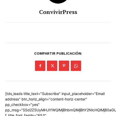
ConvivirPress
COMPARTIR PUBLICACIÓN:
[tds_leads title_text="Subscribe" input_placeholder="Email
address" btn_horiz_align="content-horiz-center"
pp_checkbox="yes"
pp_msg="SSd2ZSUyMHJlYWQlMjBhbmQlMjBhY2NlcHQlMjB0aGU
f_title_font_family="653"