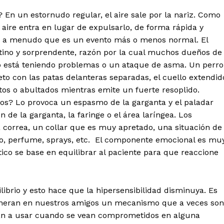
En un estornudo regular, el aire sale por la nariz. Como
 aire entra en lugar de expulsarlo, de forma rápida y
an a menudo que es un evento más o menos normal. El
tino y sorprendente, razón por la cual muchos dueños de
o está teniendo problemas o un ataque de asma. Un perro
o con las patas delanteras separadas, el cuello extendid
rtos o abultados mientras emite un fuerte resoplido.
sos? Lo provoca un espasmo de la garganta y el paladar
 de la garganta, la faringe o el área laríngea. Los
correa, un collar que es muy apretado, una situación de
rio, perfume, sprays, etc. El componente emocional es mu
ico se base en equilibrar al paciente para que reaccione
brio y esto hace que la hipersensibilidad disminuya. Es
generan en nuestros amigos un mecanismo que a veces son
van a usar cuando se vean comprometidos en alguna