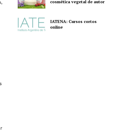
cosmética vegetal de autor
o,
IATENA: Cursos cortos
online
s
ar