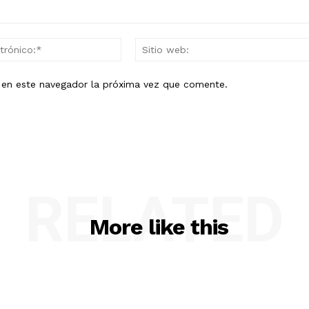
Correo
electrónico:*
b en este navegador la próxima vez que comente.
RELATED
More like this