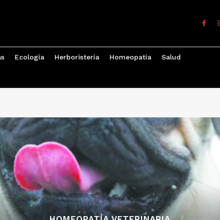
as
Ecología
Herboristería
Homeopatía
Salud
HOMEOPATÍA VETERINARIA