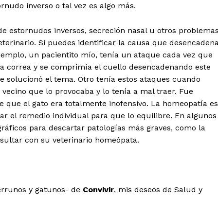
tornudo inverso o tal vez es algo más.
de estornudos inversos, secreción nasal u otros problema
veterinario. Si puedes identificar la causa que desencaden
ejemplo, un pacientito mío, tenía un ataque cada vez que
 la correa y se comprimía el cuello desencadenando este
 se solucionó el tema. Otro tenía estos ataques cuando
 vecino que lo provocaba y lo tenía a mal traer. Fue
 que el gato era totalmente inofensivo. La homeopatía es
 el remedio individual para que lo equilibre. En algunos
ráficos para descartar patologías más graves, como la
nsultar con su veterinario homeópata.
perrunos y gatunos- de
Convivir
, mis deseos de Salud y