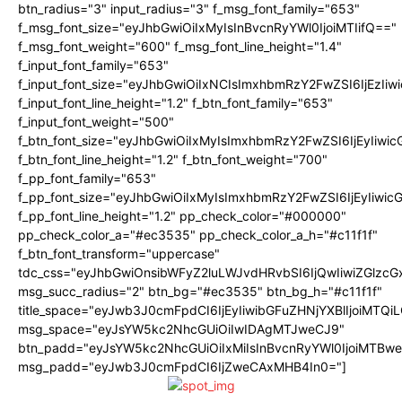
btn_radius="3" input_radius="3" f_msg_font_family="653"
f_msg_font_size="eyJhbGwiOiIxMyIsInBvcnRyYWl0IjoiMTIifQ=="
f_msg_font_weight="600" f_msg_font_line_height="1.4"
f_input_font_family="653"
f_input_font_size="eyJhbGwiOiIxNCIsImxhbmRzY2FwZSI6IjEzIi
f_input_font_line_height="1.2" f_btn_font_family="653"
f_input_font_weight="500"
f_btn_font_size="eyJhbGwiOiIxMyIsImxhbmRzY2FwZSI6IjEyIiwi
f_btn_font_line_height="1.2" f_btn_font_weight="700"
f_pp_font_family="653"
f_pp_font_size="eyJhbGwiOiIxMyIsImxhbmRzY2FwZSI6IjEyIiwi
f_pp_font_line_height="1.2" pp_check_color="#000000"
pp_check_color_a="#ec3535" pp_check_color_a_h="#c11f1f"
f_btn_font_transform="uppercase"
tdc_css="eyJhbGwiOnsibWFyZ2luLWJvdHRvbSI6IjQwIiwiZGlz
msg_succ_radius="2" btn_bg="#ec3535" btn_bg_h="#c11f1f"
title_space="eyJwb3J0cmFpdCI6IjEyIiwibGFuZHNjYXBlIjoiMTQi
msg_space="eyJsYW5kc2NhcGUiOiIwIDAgMTJweCJ9"
btn_padd="eyJsYW5kc2NhcGUiOiIxMiIsInBvcnRyYWl0IjoiMTBw
msg_padd="eyJwb3J0cmFpdCI6IjZweCAxMHB4In0="]