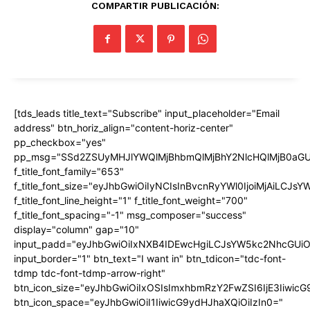
COMPARTIR PUBLICACIÓN:
[tds_leads title_text="Subscribe" input_placeholder="Email
address" btn_horiz_align="content-horiz-center"
pp_checkbox="yes"
pp_msg="SSd2ZSUyMHJlYWQlMjBhbmQlMjBhY2NlcHQlMjB0aGU
f_title_font_family="653"
f_title_font_size="eyJhbGwiOiIyNCIsInBvcnRyYWl0IjoiMjAiLCJs
f_title_font_line_height="1" f_title_font_weight="700"
f_title_font_spacing="-1" msg_composer="success"
display="column" gap="10"
input_padd="eyJhbGwiOiIxNXB4IDEwcHgiLCJsYW5kc2NhcGUiO
input_border="1" btn_text="I want in" btn_tdicon="tdc-font-
tdmp tdc-font-tdmp-arrow-right"
btn_icon_size="eyJhbGwiOiIxOSIsImxhbmRzY2FwZSI6IjE3Iiwic
btn_icon_space="eyJhbGwiOiI1IiwicG9ydHJhaXQiOiIzIn0="