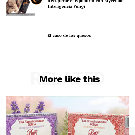
Recuperar el equilibrio con Mycelium
Inteligencia Fungi
El caso de los quesos
RELATED
More like this