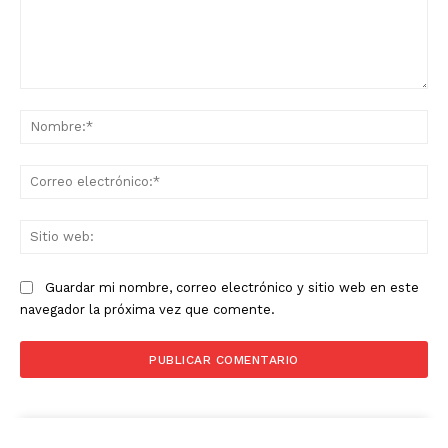
Comentario:
No
Co
ele
Sit
we
Guardar mi nombre, correo electrónico y sitio web en este
navegador la próxima vez que comente.