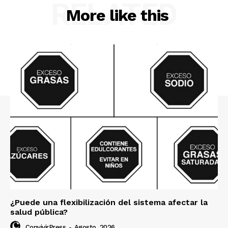
RELATED
More like this
¿Puede una flexibilización del sistema afectar la
salud pública?
ConvivirPress
-
Agosto, 2026