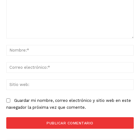
Comentario:
No
Co
ele
Sit
we
Guardar mi nombre, correo electrónico y sitio web en este
navegador la próxima vez que comente.