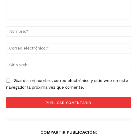
Comentario:
No
Co
ele
Sit
we
Guardar mi nombre, correo electrónico y sitio web en este
navegador la próxima vez que comente.
COMPARTIR PUBLICACIÓN: