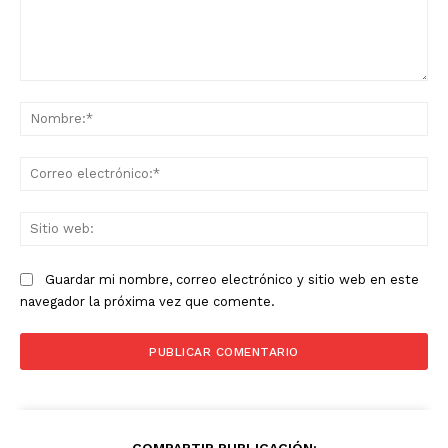
Comentario:
No
Co
ele
Sit
we
Guardar mi nombre, correo electrónico y sitio web en este
navegador la próxima vez que comente.