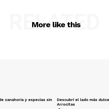
RELATED
More like this
e zanahoria y especias sin
Descubrí el lado más dulc
Arrocitas