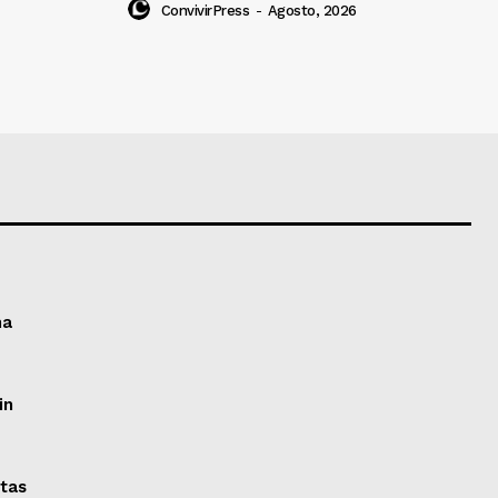
ConvivirPress
-
Agosto, 2026
ma
in
itas