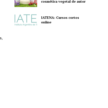
cosmética vegetal de autor
IATENA: Cursos cortos
online
s,