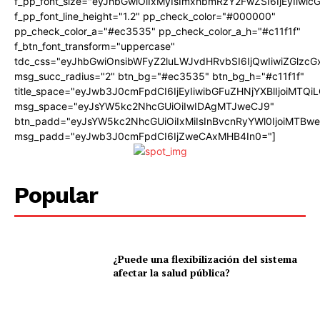
f_pp_font_size="eyJhbGwiOiIxMyIsImxhbmRzY2FwZSI6IjEyIiwi
f_pp_font_line_height="1.2" pp_check_color="#000000"
pp_check_color_a="#ec3535" pp_check_color_a_h="#c11f1f"
f_btn_font_transform="uppercase"
tdc_css="eyJhbGwiOnsibWFyZ2luLWJvdHRvbSI6IjQwIiwiZGlz
msg_succ_radius="2" btn_bg="#ec3535" btn_bg_h="#c11f1f"
title_space="eyJwb3J0cmFpdCI6IjEyIiwibGFuZHNjYXBlIjoiMTQi
msg_space="eyJsYW5kc2NhcGUiOiIwIDAgMTJweCJ9"
btn_padd="eyJsYW5kc2NhcGUiOiIxMiIsInBvcnRyYWl0IjoiMTBw
msg_padd="eyJwb3J0cmFpdCI6IjZweCAxMHB4In0="]
Popular
¿Puede una flexibilización del sistema
afectar la salud pública?