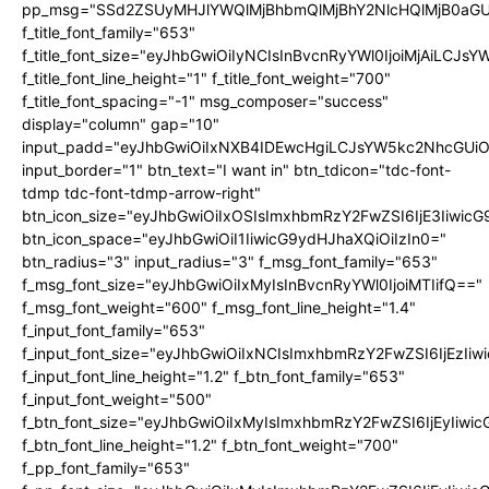
pp_msg="SSd2ZSUyMHJlYWQlMjBhbmQlMjBhY2NlcHQlMjB0aGU
f_title_font_family="653"
f_title_font_size="eyJhbGwiOiIyNCIsInBvcnRyYWl0IjoiMjAiLCJs
f_title_font_line_height="1" f_title_font_weight="700"
f_title_font_spacing="-1" msg_composer="success"
display="column" gap="10"
input_padd="eyJhbGwiOiIxNXB4IDEwcHgiLCJsYW5kc2NhcGUiO
input_border="1" btn_text="I want in" btn_tdicon="tdc-font-
tdmp tdc-font-tdmp-arrow-right"
btn_icon_size="eyJhbGwiOiIxOSIsImxhbmRzY2FwZSI6IjE3Iiwic
btn_icon_space="eyJhbGwiOiI1IiwicG9ydHJhaXQiOiIzIn0="
btn_radius="3" input_radius="3" f_msg_font_family="653"
f_msg_font_size="eyJhbGwiOiIxMyIsInBvcnRyYWl0IjoiMTIifQ=="
f_msg_font_weight="600" f_msg_font_line_height="1.4"
f_input_font_family="653"
f_input_font_size="eyJhbGwiOiIxNCIsImxhbmRzY2FwZSI6IjEzIi
f_input_font_line_height="1.2" f_btn_font_family="653"
f_input_font_weight="500"
f_btn_font_size="eyJhbGwiOiIxMyIsImxhbmRzY2FwZSI6IjEyIiwi
f_btn_font_line_height="1.2" f_btn_font_weight="700"
f_pp_font_family="653"