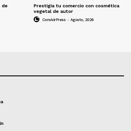
e de
Prestigia tu comercio con cosmética
vegetal de autor
ConvivirPress
-
Agosto, 2026
ma
in