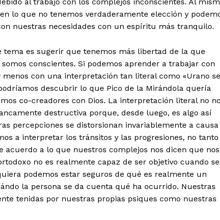
ebido al trabajo con los complejos inconscientes. Al mis
 en lo que no tenemos verdaderamente elección y podem
 con nuestras necesidades con un espíritu más tranquilo.
te tema es sugerir que tenemos más libertad de la que
o somos conscientes. Si podemos aprender a trabajar con
y menos con una interpretación tan literal como «Urano s
, podríamos descubrir lo que Pico de la Mirándola quería
mos co-creadores con Dios. La interpretación literal no n
rancamente destructiva porque, desde luego, es algo así
s percepciones se distorsionan invariablemente a causa
os a interpretar los tránsitos y las progresiones, no tanto
de acuerdo a lo que nuestros complejos nos dicen que nos
 ortodoxo no es realmente capaz de ser objetivo cuando se
siquiera podemos estar seguros de qué es realmente un
ndo la persona se da cuenta qué ha ocurrido. Nuestras
ente tenidas por nuestras propias psiques como nuestras