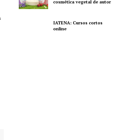
cosmética vegetal de autor
a
IATENA: Cursos cortos
online