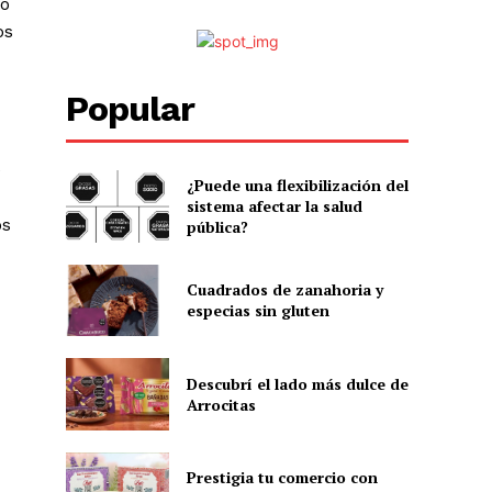
mo
os
Popular
e
¿Puede una flexibilización del
sistema afectar la salud
os
pública?
Cuadrados de zanahoria y
especias sin gluten
Descubrí el lado más dulce de
Arrocitas
Prestigia tu comercio con