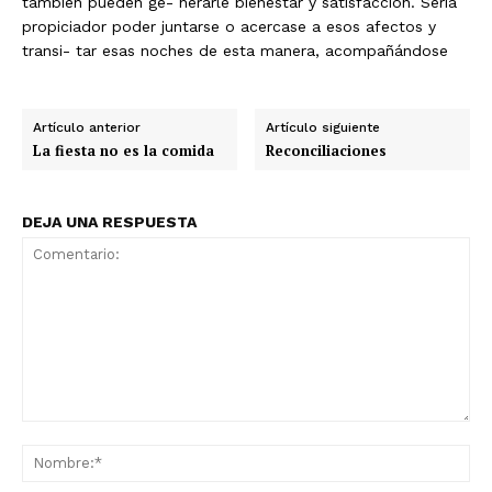
también pueden ge- nerarle bienestar y satisfacción. Sería
propiciador poder juntarse o acercase a esos afectos y
transi- tar esas noches de esta manera, acompañándose
Artículo anterior
Artículo siguiente
La fiesta no es la comida
Reconciliaciones
DEJA UNA RESPUESTA
Comentario:
No