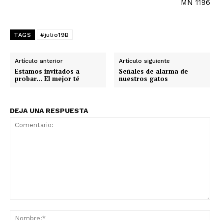
MN 1196
TAGS
#julio19B
Artículo anterior
Artículo siguiente
Estamos invitados a
Señales de alarma de
probar… El mejor té
nuestros gatos
DEJA UNA RESPUESTA
Comentario:
No