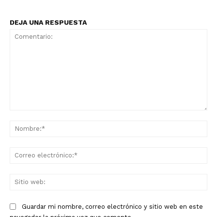
DEJA UNA RESPUESTA
Comentario:
No
Co
ele
Sit
we
Guardar mi nombre, correo electrónico y sitio web en este