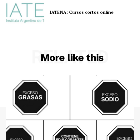
IATENA: Cursos cortos online
RELATED
More like this