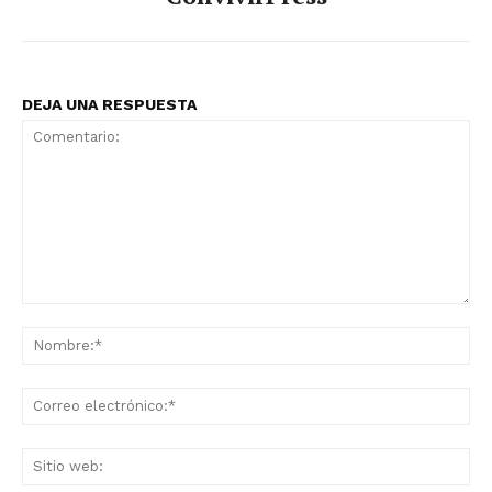
DEJA UNA RESPUESTA
Comentario:
No
Co
ele
Sit
we