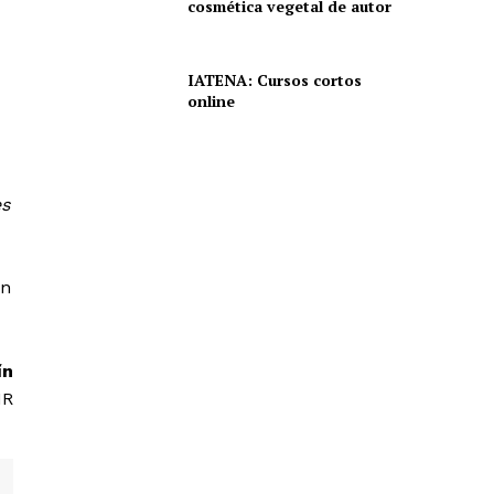
cosmética vegetal de autor
IATENA: Cursos cortos
online
es
en
ín
IR