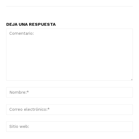
DEJA UNA RESPUESTA
Comentario:
No
Co
ele
Sit
we