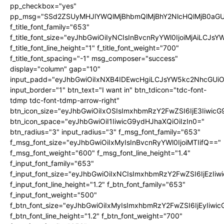
pp_checkbox="yes"
pp_msg="SSd2ZSUyMHJlYWQlMjBhbmQlMjBhY2NlcHQlMjB0aGU
f_title_font_family="653"
f_title_font_size="eyJhbGwiOiIyNCIsInBvcnRyYWl0IjoiMjAiLCJs
f_title_font_line_height="1" f_title_font_weight="700"
f_title_font_spacing="-1" msg_composer="success"
display="column" gap="10"
input_padd="eyJhbGwiOiIxNXB4IDEwcHgiLCJsYW5kc2NhcGUiO
input_border="1" btn_text="I want in" btn_tdicon="tdc-font-
tdmp tdc-font-tdmp-arrow-right"
btn_icon_size="eyJhbGwiOiIxOSIsImxhbmRzY2FwZSI6IjE3Iiwic
btn_icon_space="eyJhbGwiOiI1IiwicG9ydHJhaXQiOiIzIn0="
btn_radius="3" input_radius="3" f_msg_font_family="653"
f_msg_font_size="eyJhbGwiOiIxMyIsInBvcnRyYWl0IjoiMTIifQ=="
f_msg_font_weight="600" f_msg_font_line_height="1.4"
f_input_font_family="653"
f_input_font_size="eyJhbGwiOiIxNCIsImxhbmRzY2FwZSI6IjEzIi
f_input_font_line_height="1.2" f_btn_font_family="653"
f_input_font_weight="500"
f_btn_font_size="eyJhbGwiOiIxMyIsImxhbmRzY2FwZSI6IjEyIiwi
f_btn_font_line_height="1.2" f_btn_font_weight="700"