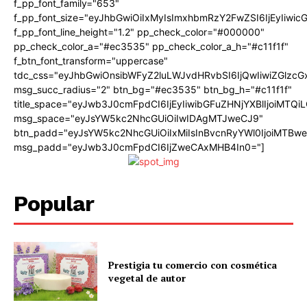
f_pp_font_family="653"
f_pp_font_size="eyJhbGwiOiIxMyIsImxhbmRzY2FwZSI6IjEyIiwi
f_pp_font_line_height="1.2" pp_check_color="#000000"
pp_check_color_a="#ec3535" pp_check_color_a_h="#c11f1f"
f_btn_font_transform="uppercase"
tdc_css="eyJhbGwiOnsibWFyZ2luLWJvdHRvbSI6IjQwIiwiZGlz
msg_succ_radius="2" btn_bg="#ec3535" btn_bg_h="#c11f1f"
title_space="eyJwb3J0cmFpdCI6IjEyIiwibGFuZHNjYXBlIjoiMTQi
msg_space="eyJsYW5kc2NhcGUiOiIwIDAgMTJweCJ9"
btn_padd="eyJsYW5kc2NhcGUiOiIxMiIsInBvcnRyYWl0IjoiMTBw
msg_padd="eyJwb3J0cmFpdCI6IjZweCAxMHB4In0="]
Popular
Prestigia tu comercio con cosmética
vegetal de autor