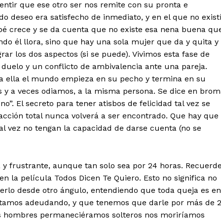
sentir que ese otro ser nos remite con su pronta e
do deseo era satisfecho de inmediato, y en el que no exist
bé crece y se da cuenta que no existe esa nena buena qu
ando él llora, sino que hay una sola mujer que da y quita y
ar los dos aspectos (si se puede). Vivimos esta fase de
 duelo y un conflicto de ambivalencia ante una pareja.
a ella el mundo empieza en su pecho y termina en su
y a veces odiamos, a la misma persona. Se dice en brom
 El secreto para tener atisbos de felicidad tal vez se
acción total nunca volverá a ser encontrado. Que hay que
 tal vez no tengan la capacidad de darse cuenta (no se
sa y frustrante, aunque tan solo sea por 24 horas. Recuerd
en la película Todos Dicen Te Quiero. Esto no significa no
erlo desde otro ángulo, entendiendo que toda queja es en
estamos adeudando, y que tenemos que darle por más de 
 los hombres permaneciéramos solteros nos moriríamos