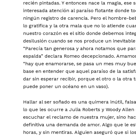
recién pintadas. Y entonces nace la magia, ese 
interesada atención al paraíso flotante donde to
ningún registro de carencia. Pero el hombre-be
lo gratifica y la otra mala que no lo atiende cu
nuestro corazón es el sitio donde debemos integr
desilusión cuando se nos produce un inevitable
“Parecía tan generosa y ahora notamos que par
espalda” declara Romeo decepcionado. Amamos 
“hay que enamorarse, se pasa un mes muy bueno”.
base en entender que aquel paraíso de la satisf
dar sin esperar recibir, porque el otro o la otra
puede poner un océano en un vaso).
Hallar al ser soñado es una quimera inútil, fal
lo que les ocurre a Julia Roberts y Woody Allen 
escuchar el reclamo de nuestra mujer, sino hac
definitiva una demanda de amor. Algo que le 
horas, y sin mentiras. Alguien aseguró que si