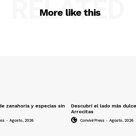
RELATED
More like this
e zanahoria y especias sin
Descubrí el lado más dulc
Arrocitas
ess
-
Agosto, 2026
ConvivirPress
-
Agosto, 2026