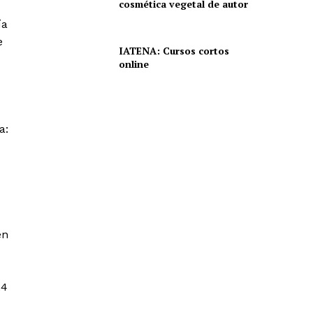
cosmética vegetal de autor
ía
e
IATENA: Cursos cortos
online
a:
en
24