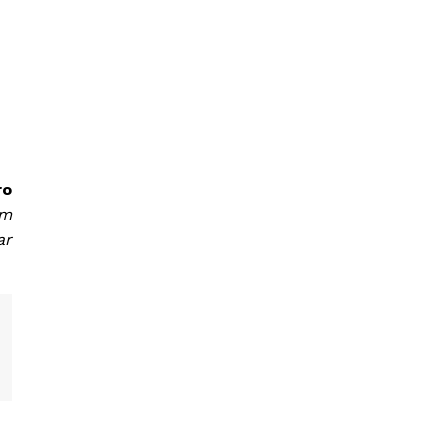
ro
om
ar