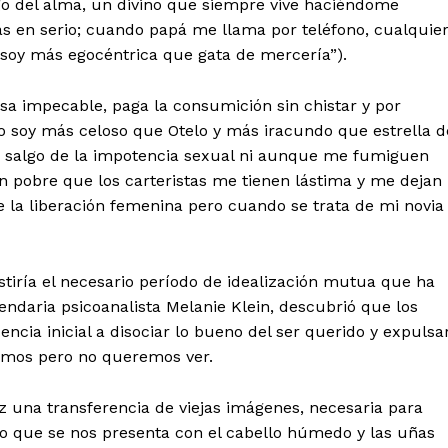
go del alma, un divino que siempre vive haciéndome
s en serio; cuando papá me llama por teléfono, cualquie
 soy más egocéntrica que gata de mercería”).
sa impecable, paga la consumición sin chistar y por
 yo soy más celoso que Otelo y más iracundo que estrella d
 salgo de la impotencia sexual ni aunque me fumiguen
an pobre que los carteristas me tienen lástima y me dejan
de la liberación femenina pero cuando se trata de mi novia
istiría el necesario período de idealización mutua que ha
egendaria psicoanalista Melanie Klein, descubrió que los
ia inicial a disociar lo bueno del ser querido y expulsa
lemos pero no queremos ver.
z una transferencia de viejas imágenes, necesaria para
o que se nos presenta con el cabello húmedo y las uñas