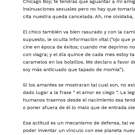
Chicago Boy; te tendrás que aguantar a mi ami
insinuaciones sexuales pero no hay que tomarla
cita nuestra queda cancelada. Ah, me olvidaba,
El chico también va bien rasurado y con la cami
supuesto, le oculta información vital (“ojo que
cine en época de éxitos; cuando me deprimo no
con viagra; y el día quince de cada mes estoy t
caramelos en los bolsillos. Me declaro a favor 
soy más anticuado que tapado de momia”).
Si los amantes se mostraran tal cual son, no ex
dado lugar a la frase “ el amor es ciego “. La l
humanos traemos desde el nacimiento esa tendenc
o poner afuera de él lo malo que de entrada o
Esa actitud es un mecanismo de defensa, tal ve
poder inventar un vínculo con ese planeta nuev