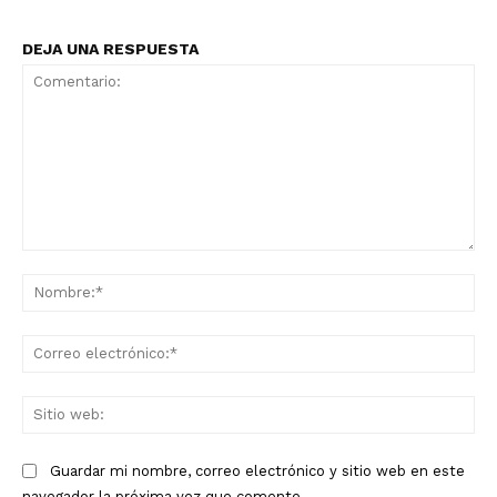
DEJA UNA RESPUESTA
Comentario:
No
Co
ele
Sit
we
Guardar mi nombre, correo electrónico y sitio web en este
navegador la próxima vez que comente.