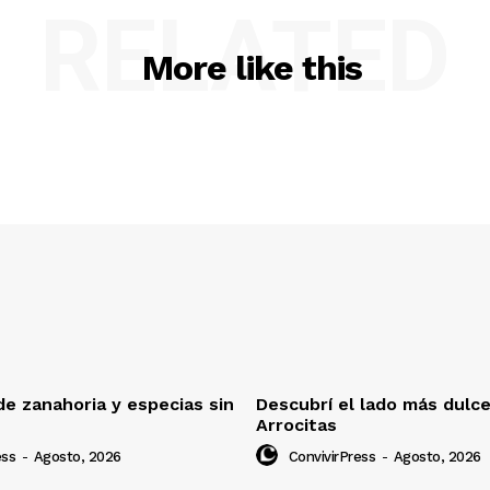
RELATED
More like this
e zanahoria y especias sin
Descubrí el lado más dulc
Arrocitas
ess
-
Agosto, 2026
ConvivirPress
-
Agosto, 2026