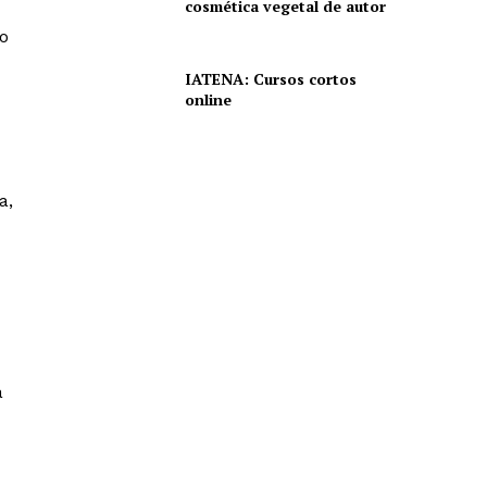
cosmética vegetal de autor
to
IATENA: Cursos cortos
online
a,
a