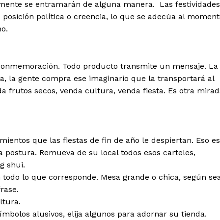
uramente se entramarán de alguna manera. Las festividades
su posición política o creencia, lo que se adecúa al momen
mo.
a conmemoración. Todo producto transmite un mensaje. La
 la gente compra ese imaginario que la transportará al
nda frutos secos, venda cultura, venda fiesta. Es otra mirad
ientos que las fiestas de fin de año le despiertan. Eso es
a postura. Remueva de su local todos esos carteles,
g shui.
 todo lo que corresponde. Mesa grande o chica, según se
frase.
ltura.
símbolos alusivos, elija algunos para adornar su tienda.