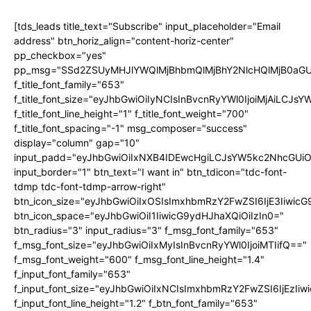
[tds_leads title_text="Subscribe" input_placeholder="Email
address" btn_horiz_align="content-horiz-center"
pp_checkbox="yes"
pp_msg="SSd2ZSUyMHJlYWQlMjBhbmQlMjBhY2NlcHQlMjB0aGU
f_title_font_family="653"
f_title_font_size="eyJhbGwiOiIyNCIsInBvcnRyYWl0IjoiMjAiLCJs
f_title_font_line_height="1" f_title_font_weight="700"
f_title_font_spacing="-1" msg_composer="success"
display="column" gap="10"
input_padd="eyJhbGwiOiIxNXB4IDEwcHgiLCJsYW5kc2NhcGUiO
input_border="1" btn_text="I want in" btn_tdicon="tdc-font-
tdmp tdc-font-tdmp-arrow-right"
btn_icon_size="eyJhbGwiOiIxOSIsImxhbmRzY2FwZSI6IjE3Iiwic
btn_icon_space="eyJhbGwiOiI1IiwicG9ydHJhaXQiOiIzIn0="
btn_radius="3" input_radius="3" f_msg_font_family="653"
f_msg_font_size="eyJhbGwiOiIxMyIsInBvcnRyYWl0IjoiMTIifQ=="
f_msg_font_weight="600" f_msg_font_line_height="1.4"
f_input_font_family="653"
f_input_font_size="eyJhbGwiOiIxNCIsImxhbmRzY2FwZSI6IjEzIi
f_input_font_line_height="1.2" f_btn_font_family="653"