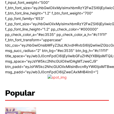
f_input_font_weight="500"
f_btn_font_size="eyJhbGwiOiIxMyIsImxhbmRzY2FwZSI6IjEyIiwi
f_btn_font_line_height="1.2" f_btn_font_weight="700"
f_pp_font_family="653"
f_pp_font_size="eyJhbGwiOiIxMyIsImxhbmRzY2FwZSI6IjEyIiwi
f_pp_font_line_height="1.2" pp_check_color="#000000"
pp_check_color_a="#ec3535" pp_check_color_a_h="#c11f1f"
f_btn_font_transform="uppercase"
tdc_css="eyJhbGwiOnsibWFyZ2luLWJvdHRvbSI6IjQwIiwiZGlz
msg_succ_radius="2" btn_bg="#ec3535" btn_bg_h="#c11f1f"
title_space="eyJwb3J0cmFpdCI6IjEyIiwibGFuZHNjYXBlIjoiMTQi
msg_space="eyJsYW5kc2NhcGUiOiIwIDAgMTJweCJ9"
btn_padd="eyJsYW5kc2NhcGUiOiIxMiIsInBvcnRyYWl0IjoiMTBw
msg_padd="eyJwb3J0cmFpdCI6IjZweCAxMHB4In0="]
Popular