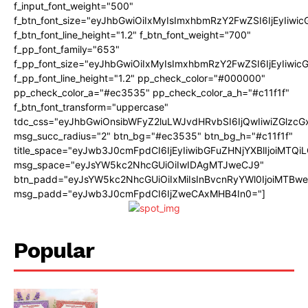
f_input_font_weight="500"
f_btn_font_size="eyJhbGwiOiIxMyIsImxhbmRzY2FwZSI6IjEyIiwi
f_btn_font_line_height="1.2" f_btn_font_weight="700"
f_pp_font_family="653"
f_pp_font_size="eyJhbGwiOiIxMyIsImxhbmRzY2FwZSI6IjEyIiwi
f_pp_font_line_height="1.2" pp_check_color="#000000"
pp_check_color_a="#ec3535" pp_check_color_a_h="#c11f1f"
f_btn_font_transform="uppercase"
tdc_css="eyJhbGwiOnsibWFyZ2luLWJvdHRvbSI6IjQwIiwiZGlz
msg_succ_radius="2" btn_bg="#ec3535" btn_bg_h="#c11f1f"
title_space="eyJwb3J0cmFpdCI6IjEyIiwibGFuZHNjYXBlIjoiMTQi
msg_space="eyJsYW5kc2NhcGUiOiIwIDAgMTJweCJ9"
btn_padd="eyJsYW5kc2NhcGUiOiIxMiIsInBvcnRyYWl0IjoiMTBw
msg_padd="eyJwb3J0cmFpdCI6IjZweCAxMHB4In0="]
Popular