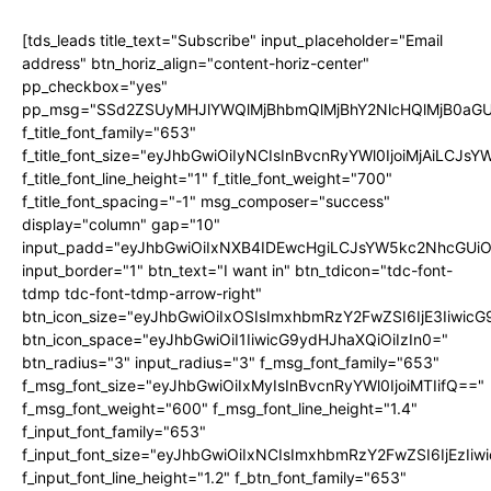
[tds_leads title_text="Subscribe" input_placeholder="Email
address" btn_horiz_align="content-horiz-center"
pp_checkbox="yes"
pp_msg="SSd2ZSUyMHJlYWQlMjBhbmQlMjBhY2NlcHQlMjB0aGU
f_title_font_family="653"
f_title_font_size="eyJhbGwiOiIyNCIsInBvcnRyYWl0IjoiMjAiLCJs
f_title_font_line_height="1" f_title_font_weight="700"
f_title_font_spacing="-1" msg_composer="success"
display="column" gap="10"
input_padd="eyJhbGwiOiIxNXB4IDEwcHgiLCJsYW5kc2NhcGUiO
input_border="1" btn_text="I want in" btn_tdicon="tdc-font-
tdmp tdc-font-tdmp-arrow-right"
btn_icon_size="eyJhbGwiOiIxOSIsImxhbmRzY2FwZSI6IjE3Iiwic
btn_icon_space="eyJhbGwiOiI1IiwicG9ydHJhaXQiOiIzIn0="
btn_radius="3" input_radius="3" f_msg_font_family="653"
f_msg_font_size="eyJhbGwiOiIxMyIsInBvcnRyYWl0IjoiMTIifQ=="
f_msg_font_weight="600" f_msg_font_line_height="1.4"
f_input_font_family="653"
f_input_font_size="eyJhbGwiOiIxNCIsImxhbmRzY2FwZSI6IjEzIi
f_input_font_line_height="1.2" f_btn_font_family="653"