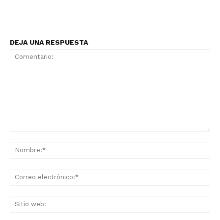
DEJA UNA RESPUESTA
Comentario:
No
Co
ele
Sit
we