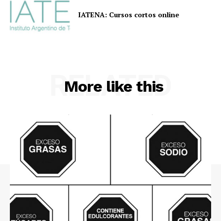
IATENA: Cursos cortos online
RELATED
More like this