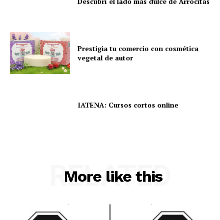
Descubrí el lado más dulce de Arrocitas
Prestigia tu comercio con cosmética
vegetal de autor
IATENA: Cursos cortos online
RELATED
More like this