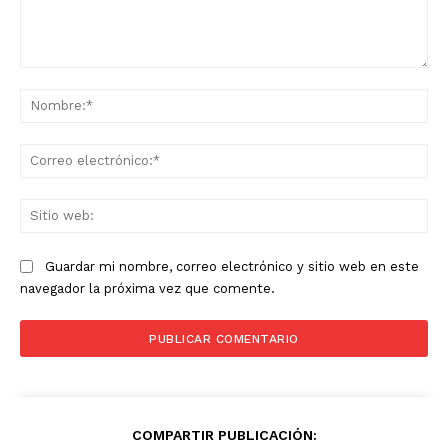
Comentario:
No
Co
ele
Sit
we
Guardar mi nombre, correo electrónico y sitio web en este
navegador la próxima vez que comente.
COMPARTIR PUBLICACIÓN: