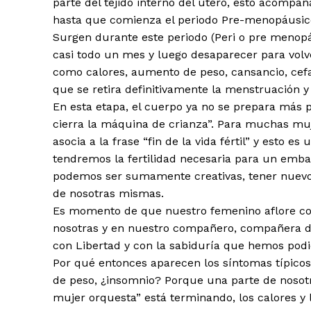
parte del tejido interno del útero, esto acompa
hasta que comienza el periodo Pre-menopáusico 
Surgen durante este periodo (Peri o pre menop
casi todo un mes y luego desaparecer para vol
como calores, aumento de peso, cansancio, cefa
que se retira definitivamente la menstruación 
En esta etapa, el cuerpo ya no se prepara más 
cierra la máquina de crianza”. Para muchas mu
asocia a la frase “fin de la vida fértil” y est
tendremos la fertilidad necesaria para un embar
podemos ser sumamente creativas, tener nuevo
de nosotras mismas.
Es momento de que nuestro femenino aflore co
nosotras y en nuestro compañero, compañera de
con Libertad y con la sabiduría que hemos podi
Por qué entonces aparecen los síntomas típico
de peso, ¿insomnio? Porque una parte de nosotra
mujer orquesta” está terminando, los calores y