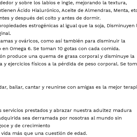
edor y sobre los labios e ingle, mejorando la textura,
tienen Ácido Hialurónico, Aceite de Almendras, Menta, et
ntes y después del coito y antes de dormir.
ropiedades estrogénicas al igual que la soja, Disminuyen 
inal.
mamas y ováricos, como así también para disminuir la
o en Omega 6. Se toman 10 gotas con cada comida.
ón produce una quema de grasa corporal y disminuye la
 y ejercicios físicos a la pérdida de peso corporal. Se to
adar, bailar, cantar y reunirse con amigas es la mejor terap
os servicios prestados y abrazar nuestra adultez madura
 adquirida sea derramada por nosotras al mundo sin
goce y de crecimiento
la vida más que una cuestión de edad.