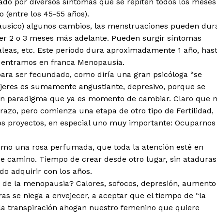
ñado por diversos síntomas que se repiten todos los meses
(entre los 45-55 años).
áusico) algunos cambios, las menstruaciones pueden dur
ver 2 o 3 meses más adelante. Pueden surgir síntomas
leas, etc. Este periodo dura aproximadamente 1 año, has
y entramos en franca Menopausia.
para ser fecundado, como diría una gran psicóloga “se
jeres es sumamente angustiante, depresivo, porque se
o es un paradigma que ya es momento de cambiar. Claro que 
azo, pero comienza una etapa de otro tipo de Fertilidad,
s proyectos, en especial uno muy importante: Ocuparnos
mo una rosa perfumada, que toda la atención esté en
 camino. Tiempo de crear desde otro lugar, sin ataduras
do adquirir con los años.
s de la menopausia? Calores, sofocos, depresión, aumento
s se niega a envejecer, a aceptar que el tiempo de “la
 la transpiración ahogan nuestro femenino que quiere