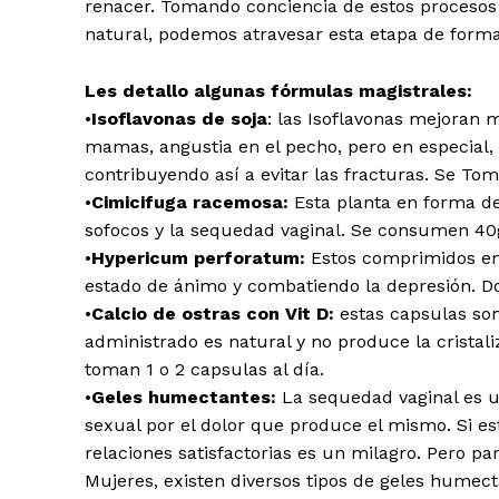
renacer. Tomando conciencia de estos procesos 
natural, podemos atravesar esta etapa de form
Les detallo algunas fórmulas magistrales:
•
Isoflavonas de soja
: las Isoflavonas mejoran 
mamas, angustia en el pecho, pero en especial, 
contribuyendo así a evitar las fracturas. Se T
•
Cimicifuga racemosa:
Esta planta en forma de
sofocos y la sequedad vaginal. Se consumen 40g
•
Hypericum perforatum:
Estos comprimidos en 
estado de ánimo y combatiendo la depresión. Do
•
Calcio de ostras con Vit D:
estas capsulas son 
administrado es natural y no produce la cristal
toman 1 o 2 capsulas al día.
•
Geles humectantes:
La sequedad vaginal es u
sexual por el dolor que produce el mismo. Si e
relaciones satisfactorias es un milagro. Pero pa
Mujeres, existen diversos tipos de geles humecta