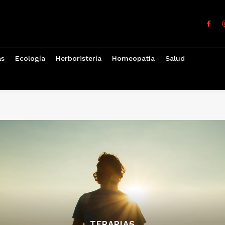
as
Ecología
Herboristería
Homeopatía
Salud
TERAPIAS