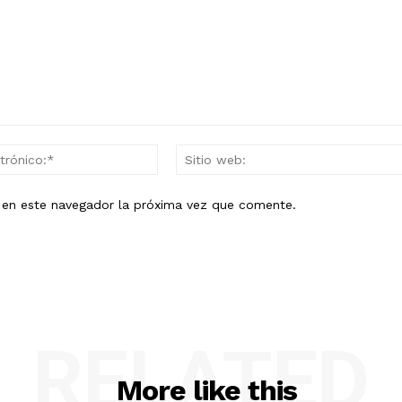
Correo
electrónico:*
b en este navegador la próxima vez que comente.
RELATED
More like this