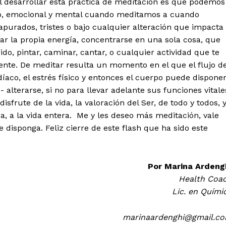
al desarrollar esta práctica de meditación es que podemos
sico, emocional y mental cuando meditamos a cuando
purados, tristes o bajo cualquier alteración que impacta
ar la propia energía, concentrarse en una sola cosa, que
ido, pintar, caminar, cantar, o cualquier actividad que te
 mente. De meditar resulta un momento en el que el flujo d
aco, el estrés físico y entonces el cuerpo puede dispone
- alterarse, si no para llevar adelante sus funciones vitale
isfrute de la vida, la valoración del Ser, de todo y todos, 
za, a la vida entera. Me y les deseo más meditación, vale
e disponga. Feliz cierre de este flash que ha sido este
Por Marina Ardeng
Health Coa
Lic. en Quími
marinaardenghi@gmail.c