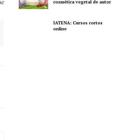
cosmética vegetal de autor
hc
IATENA: Cursos cortos
online