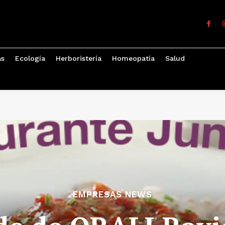
as
Ecología
Herboristería
Homeopatía
Salud
EMPRESAS NEWS