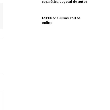
cosmética vegetal de autor
IATENA: Cursos cortos
online