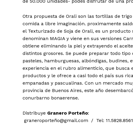
de 50.000 unidades- podes disfrutar de una pr
Otra propuesta de Orali son las tortillas de tri
comida a libre imaginación. proximamente saldrá
el Texturizado de Soja de Orali, es un producto 
denominan MAGIA y viene en sus versiones Carne
obtiene eliminando la piel y extrayendo el aceite
distintos grosores. Se puede preparar todo tip
pasteles, hamburguesas, albóndigas, budines, 
experiencia en el rubro alimenticio, que busca 
productos y le ofrece a casi todo el país sus ri
empanadas y pascualinas. Con un mercado muy 
provincia de Buenos Aires, este año desembarcó 
conurbarno bonaerense.
Distribuye
Granero Porteño
:
graneroporteño@gmail.com / Tel: 11.5828.8561