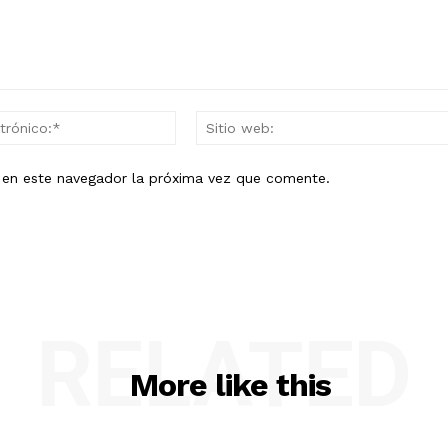
Correo
electrónico:*
b en este navegador la próxima vez que comente.
RELATED
More like this