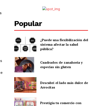
s
Popular
s
¿Puede una flexibilización del
sistema afectar la salud
pública?
es
Cuadrados de zanahoria y
especias sin gluten
de
Descubrí el lado más dulce de
Arrocitas
s
Prestigia tu comercio con