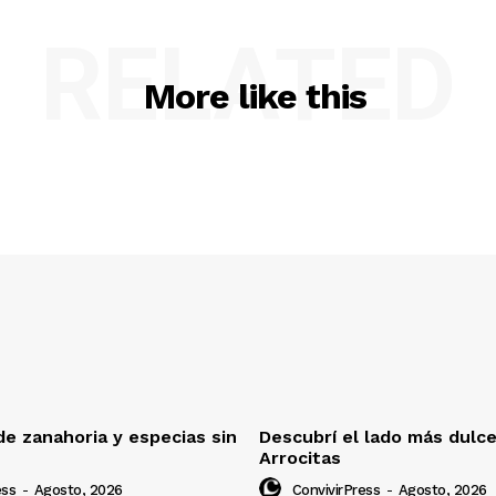
RELATED
More like this
e zanahoria y especias sin
Descubrí el lado más dulc
Arrocitas
ess
-
Agosto, 2026
ConvivirPress
-
Agosto, 2026