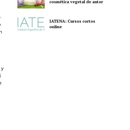
cosmética vegetal de autor
e
IATENA: Cursos cortos
e
online
n
s
 y
l
e