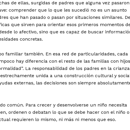
chas de ellas, surgidas de padres que alguna vez pasaron
ave: comprender que lo que les sucedió no es un asunto
dres que han pasado o pasan por situaciones similares. D
icas que sirven para orientar esos primeros momentos d
esde lo afectivo, sino que es capaz de buscar informació
esidades concretas.
o familiar también. En esa red de particularidades, cada
poco hay diferencia con el resto de las familias con hijo
rmalidad”. La responsabilidad de los padres en la crianza
 estrechamente unida a una construcción cultural y socia
 ayudas externas, las decisiones son siempre absolutament
tido común. Para crecer y desenvolverse un niño necesita
nen, ordenen o debatan lo que se debe hacer con el niño o
ectual requieren lo mismo, ni más ni menos que eso.