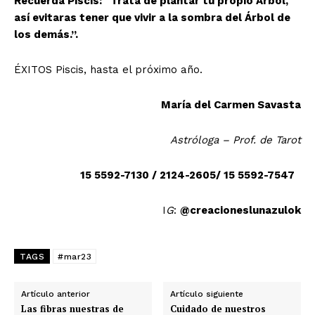
Recuerda Piscis: “Trata de plantar tu propio Árbol,
así evitaras tener que vivir a la sombra del Árbol de
los demás.”.
ÉXITOS Piscis, hasta el próximo año.
María del Carmen Savasta
Astróloga – Prof. de Tarot
15 5592-7130 / 2124-2605/ 15 5592-7547
I
G
:
@creacioneslunazulok
TAGS
#mar23
Artículo anterior
Artículo siguiente
Las fibras nuestras de
Cuidado de nuestros