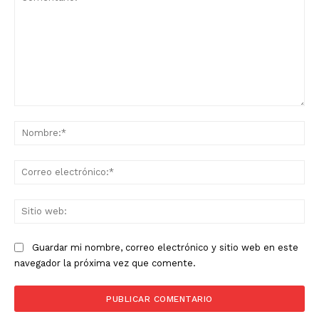
Comentario:
No
Co
ele
Sit
we
Guardar mi nombre, correo electrónico y sitio web en este
navegador la próxima vez que comente.