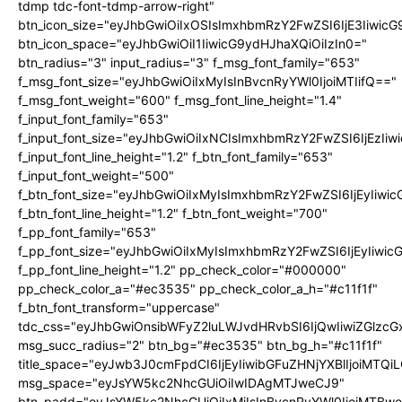
tdmp tdc-font-tdmp-arrow-right"
btn_icon_size="eyJhbGwiOiIxOSIsImxhbmRzY2FwZSI6IjE3Iiwic
btn_icon_space="eyJhbGwiOiI1IiwicG9ydHJhaXQiOiIzIn0="
btn_radius="3" input_radius="3" f_msg_font_family="653"
f_msg_font_size="eyJhbGwiOiIxMyIsInBvcnRyYWl0IjoiMTIifQ=="
f_msg_font_weight="600" f_msg_font_line_height="1.4"
f_input_font_family="653"
f_input_font_size="eyJhbGwiOiIxNCIsImxhbmRzY2FwZSI6IjEzIi
f_input_font_line_height="1.2" f_btn_font_family="653"
f_input_font_weight="500"
f_btn_font_size="eyJhbGwiOiIxMyIsImxhbmRzY2FwZSI6IjEyIiwi
f_btn_font_line_height="1.2" f_btn_font_weight="700"
f_pp_font_family="653"
f_pp_font_size="eyJhbGwiOiIxMyIsImxhbmRzY2FwZSI6IjEyIiwi
f_pp_font_line_height="1.2" pp_check_color="#000000"
pp_check_color_a="#ec3535" pp_check_color_a_h="#c11f1f"
f_btn_font_transform="uppercase"
tdc_css="eyJhbGwiOnsibWFyZ2luLWJvdHRvbSI6IjQwIiwiZGlz
msg_succ_radius="2" btn_bg="#ec3535" btn_bg_h="#c11f1f"
title_space="eyJwb3J0cmFpdCI6IjEyIiwibGFuZHNjYXBlIjoiMTQi
msg_space="eyJsYW5kc2NhcGUiOiIwIDAgMTJweCJ9"
btn_padd="eyJsYW5kc2NhcGUiOiIxMiIsInBvcnRyYWl0IjoiMTBw