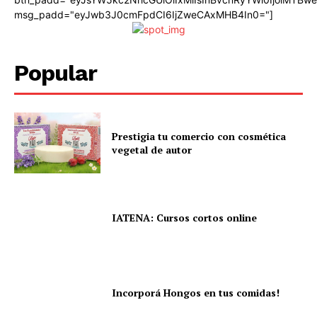
msg_padd="eyJwb3J0cmFpdCI6IjZweCAxMHB4In0="]
Popular
Prestigia tu comercio con cosmética
vegetal de autor
IATENA: Cursos cortos online
Incorporá Hongos en tus comidas!