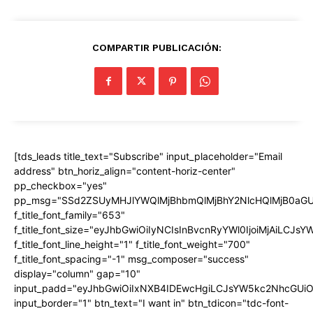
COMPARTIR PUBLICACIÓN:
[tds_leads title_text="Subscribe" input_placeholder="Email
address" btn_horiz_align="content-horiz-center"
pp_checkbox="yes"
pp_msg="SSd2ZSUyMHJlYWQlMjBhbmQlMjBhY2NlcHQlMjB0aGU
f_title_font_family="653"
f_title_font_size="eyJhbGwiOiIyNCIsInBvcnRyYWl0IjoiMjAiLCJs
f_title_font_line_height="1" f_title_font_weight="700"
f_title_font_spacing="-1" msg_composer="success"
display="column" gap="10"
input_padd="eyJhbGwiOiIxNXB4IDEwcHgiLCJsYW5kc2NhcGUiO
input_border="1" btn_text="I want in" btn_tdicon="tdc-font-