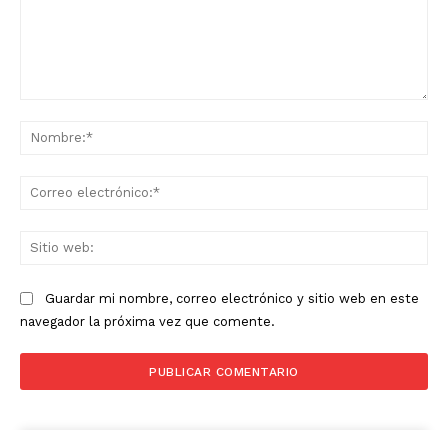
Comentario:
No
Co
ele
Sit
we
Guardar mi nombre, correo electrónico y sitio web en este
navegador la próxima vez que comente.