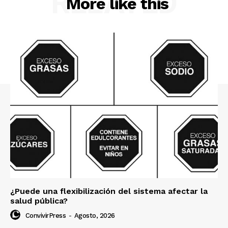
RELATED
More like this
¿Puede una flexibilización del sistema afectar la
salud pública?
ConvivirPress
-
Agosto, 2026