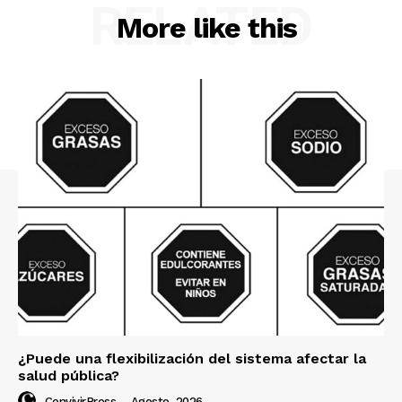
RELATED
More like this
¿Puede una flexibilización del sistema afectar la
salud pública?
ConvivirPress
-
Agosto, 2026