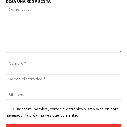
DEJA UNA RESPUESTA
Comentario:
No
Co
ele
Sit
we
Guardar mi nombre, correo electrónico y sitio web en este
navegador la próxima vez que comente.