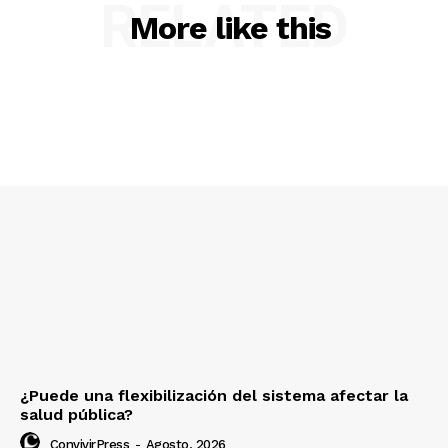
RELATED
More like this
¿Puede una flexibilización del sistema afectar la
salud pública?
ConvivirPress
-
Agosto, 2026