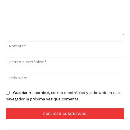
Comentario:
No
Co
ele
Sit
we
Guardar mi nombre, correo electrónico y sitio web en este
navegador la próxima vez que comente.