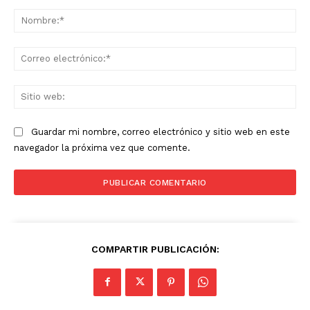
Comentario:
No
Co
ele
Sit
we
Guardar mi nombre, correo electrónico y sitio web en este
navegador la próxima vez que comente.
COMPARTIR PUBLICACIÓN: