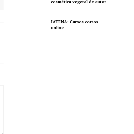
cosmética vegetal de autor
IATENA: Cursos cortos
online