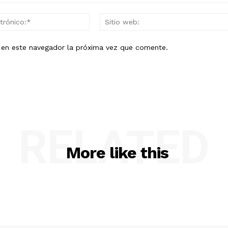
Correo
electrónico:*
b en este navegador la próxima vez que comente.
RELATED
More like this