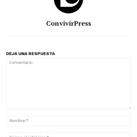
ConvivirPress
DEJA UNA RESPUESTA
Comentario:
No
Co