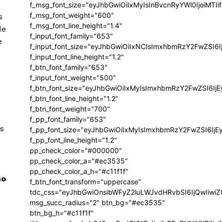
f_msg_font_size="eyJhbGwiOiIxMyIsInBvcnRyYWl0IjoiMTIi
f_msg_font_weight="600"
s
f_msg_font_line_height="1.4"
de
f_input_font_family="653"
e
f_input_font_size="eyJhbGwiOiIxNCIsImxhbmRzY2FwZSI6I
f_input_font_line_height="1.2"
f_btn_font_family="653"
f_input_font_weight="500"
f_btn_font_size="eyJhbGwiOiIxMyIsImxhbmRzY2FwZSI6Ij
f_btn_font_line_height="1.2"
f_btn_font_weight="700"
s
f_pp_font_family="653"
s
f_pp_font_size="eyJhbGwiOiIxMyIsImxhbmRzY2FwZSI6IjE
f_pp_font_line_height="1.2"
pp_check_color="#000000"
pp_check_color_a="#ec3535"
pp_check_color_a_h="#c11f1f"
no
f_btn_font_transform="uppercase"
tdc_css="eyJhbGwiOnsibWFyZ2luLWJvdHRvbSI6IjQwIiw
msg_succ_radius="2" btn_bg="#ec3535"
btn_bg_h="#c11f1f"