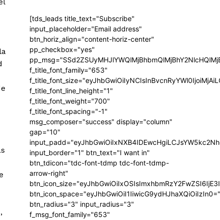
el
[tds_leads title_text="Subscribe"
input_placeholder="Email address"
btn_horiz_align="content-horiz-center"
pp_checkbox="yes"
la
pp_msg="SSd2ZSUyMHJlYWQlMjBhbmQlMjBhY2NlcHQlMj
d
f_title_font_family="653"
f_title_font_size="eyJhbGwiOiIyNCIsInBvcnRyYWl0IjoiMj
de
f_title_font_line_height="1"
f_title_font_weight="700"
f_title_font_spacing="-1"
msg_composer="success" display="column"
gap="10"
input_padd="eyJhbGwiOiIxNXB4IDEwcHgiLCJsYW5kc2Nh
as
input_border="1" btn_text="I want in"
btn_tdicon="tdc-font-tdmp tdc-font-tdmp-
arrow-right"
e
btn_icon_size="eyJhbGwiOiIxOSIsImxhbmRzY2FwZSI6IjE3
btn_icon_space="eyJhbGwiOiI1IiwicG9ydHJhaXQiOiIzIn0=
btn_radius="3" input_radius="3"
,
f_msg_font_family="653"