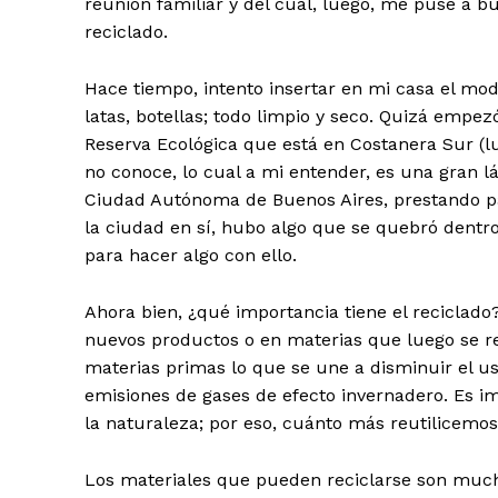
reunión familiar y del cual, luego, me puse a b
reciclado.
Hace tiempo, intento insertar en mi casa el mod
latas, botellas; todo limpio y seco. Quizá emp
Reserva Ecológica que está en Costanera Sur (l
no conoce, lo cual a mi entender, es una gran 
Ciudad Autónoma de Buenos Aires, prestando par
la ciudad en sí, hubo algo que se quebró dent
para hacer algo con ello.
Ahora bien, ¿qué importancia tiene el reciclado
nuevos productos o en materias que luego se r
materias primas lo que se une a disminuir el uso
emisiones de gases de efecto invernadero. Es i
la naturaleza; por eso, cuánto más reutilicemo
Los materiales que pueden reciclarse son muchos