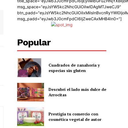
title_space="eyJwb3J0cmFpdCI6IjEyIiwibGFuZHNjYXBlIj
msg_space="eyJsYW5kc2NhcGUiOiIwIDAgMTJweCJ9"
btn_padd="eyJsYW5kc2NhcGUiOiIxMiIsInBvcnRyYWl0Ijo
msg_padd="eyJwb3J0cmFpdCI6IjZweCAxMHB4In0="]
Popular
Cuadrados de zanahoria y
especias sin gluten
Descubrí el lado más dulce de
Arrocitas
Prestigia tu comercio con
cosmética vegetal de autor