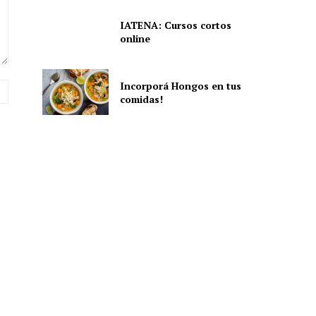
IATENA: Cursos cortos
online
Incorporá Hongos en tus
Sitio
comidas!
web: