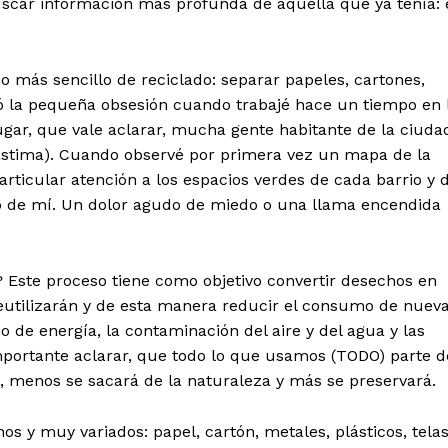
uscar información más profunda de aquella que ya tenía: 
o más sencillo de reciclado: separar papeles, cartones,
ezó la pequeña obsesión cuando trabajé hace un tiempo en 
ugar, que vale aclarar, mucha gente habitante de la ciuda
lástima). Cuando observé por primera vez un mapa de la
ticular atención a los espacios verdes de cada barrio y 
ro de mí. Un dolor agudo de miedo o una llama encendida
? Este proceso tiene como objetivo convertir desechos en
eutilizarán y de esta manera reducir el consumo de nuev
 de energía, la contaminación del aire y del agua y las
mportante aclarar, que todo lo que usamos (TODO) parte d
s, menos se sacará de la naturaleza y más se preservará.
 y muy variados: papel, cartón, metales, plásticos, telas