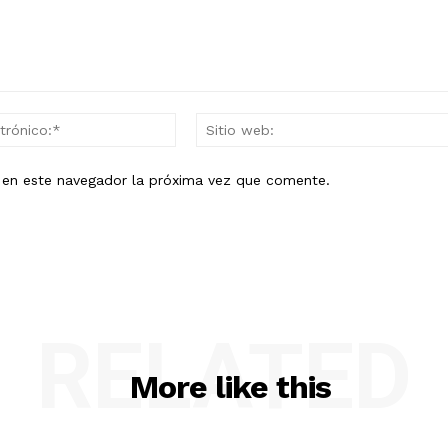
Correo
electrónico:*
b en este navegador la próxima vez que comente.
RELATED
More like this