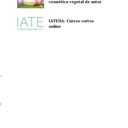
cosmética vegetal de autor
IATENA: Cursos cortos
online
s
.
e