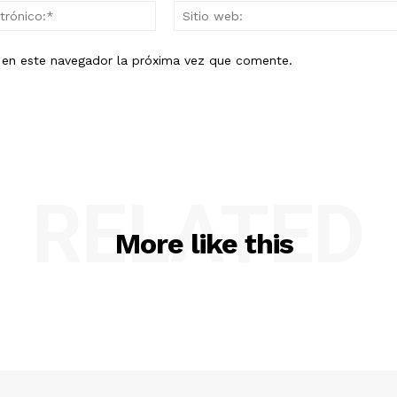
Correo
electrónico:*
b en este navegador la próxima vez que comente.
RELATED
More like this