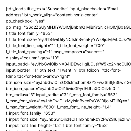
[tds_leads title_text="Subscribe" input_placeholder="Email
address" btn_horiz_align="content-horiz-center"
pp_checkbox="yes"
pp_msg="SSd2ZSUyMHJlYWQlMjBhbmQlMjBhY2NlcHQlMjB0aGU
f_title_font_family="653"
f_title_font_size="eyJhbGwiOiIyNCIsInBvcnRyYWl0IjoiMjAiLCJs
f_title_font_line_height="1" f_title_font_weight="700"
f_title_font_spacing="-1" msg_composer="success"
display="column" gap="10"
input_padd="eyJhbGwiOiIxNXB4IDEwcHgiLCJsYW5kc2NhcGUiO
input_border="1" btn_text="I want in" btn_tdicon="tdc-font-
tdmp tdc-font-tdmp-arrow-right"
btn_icon_size="eyJhbGwiOiIxOSIsImxhbmRzY2FwZSI6IjE3Iiwic
btn_icon_space="eyJhbGwiOiI1IiwicG9ydHJhaXQiOiIzIn0="
btn_radius="3" input_radius="3" f_msg_font_family="653"
f_msg_font_size="eyJhbGwiOiIxMyIsInBvcnRyYWl0IjoiMTIifQ=="
f_msg_font_weight="600" f_msg_font_line_height="1.4"
f_input_font_family="653"
f_input_font_size="eyJhbGwiOiIxNCIsImxhbmRzY2FwZSI6IjEzIi
f_input_font_line_height="1.2" f_btn_font_family="653"