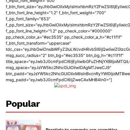
f_input_font_weight="500"
f_btn_font_size="eyJhbGwiOiIxMyIsImxhbmRzY2FwZSI6IjEyIiwi
f_btn_font_line_height="1.2" f_btn_font_weight="700"
f_pp_font_family="653"
f_pp_font_size="eyJhbGwiOiIxMyIsImxhbmRzY2FwZSI6IjEyIiwi
f_pp_font_line_height="1.2" pp_check_color="#000000"
pp_check_color_a="#ec3535" pp_check_color_a_h="#c11f1f"
f_btn_font_transform="uppercase"
tdc_css="eyJhbGwiOnsibWFyZ2luLWJvdHRvbSI6IjQwIiwiZGlz
msg_succ_radius="2" btn_bg="#ec3535" btn_bg_h="#c11f1f"
title_space="eyJwb3J0cmFpdCI6IjEyIiwibGFuZHNjYXBlIjoiMTQi
msg_space="eyJsYW5kc2NhcGUiOiIwIDAgMTJweCJ9"
btn_padd="eyJsYW5kc2NhcGUiOiIxMiIsInBvcnRyYWl0IjoiMTBw
msg_padd="eyJwb3J0cmFpdCI6IjZweCAxMHB4In0="]
Popular
Prestigia tu comercio con cosmética