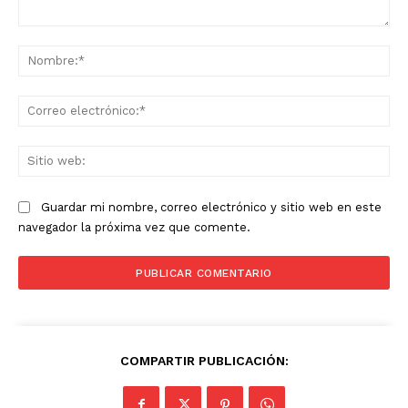
Comentario:
No
Co
ele
Sit
we
Guardar mi nombre, correo electrónico y sitio web en este
navegador la próxima vez que comente.
COMPARTIR PUBLICACIÓN: