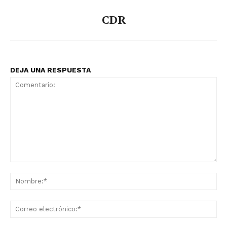
CDR
DEJA UNA RESPUESTA
Comentario:
No
Co
ele