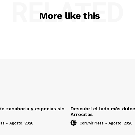
RELATED
More like this
e zanahoria y especias sin
Descubrí el lado más dulc
Arrocitas
ess
-
Agosto, 2026
ConvivirPress
-
Agosto, 2026