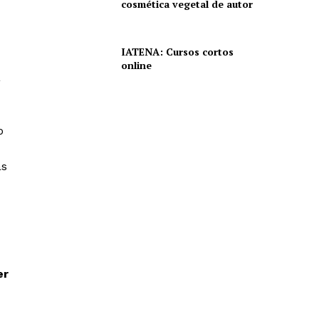
cosmética vegetal de autor
IATENA: Cursos cortos
online
a
o
as
er