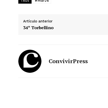
#mar26
TAGS
Artículo anterior
34º Torbellino
ConvivirPress